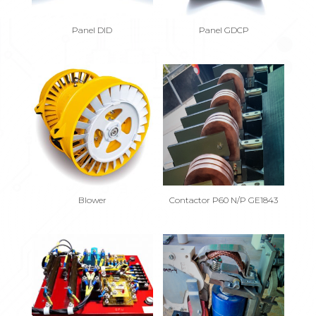
Panel DID
Panel GDCP
Blower
Contactor P60 N/P GE1843