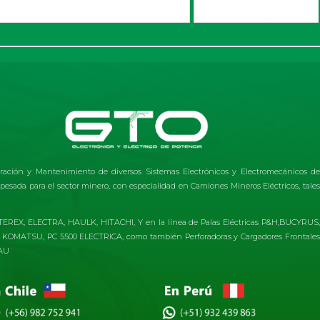
ración y Mantenimiento de diversos Sistemas Electrónicos y Electromecánicos de
esada para el sector minero, con especialidad en Camiones Mineros Eléctricos, tales
REX, ELECTRA, HAULK, HITACHI, Y en la línea de Palas Eléctricas P&H,BUCYRUS,
 KOMATSU, PC 5500 ELECTRICA, como también Perforadoras y Cargadores Frontales
AU