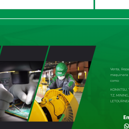
Venta, Repa
maquinaria p
como:
KOMATSU, TE
TZ, MINING,
LETOURNE